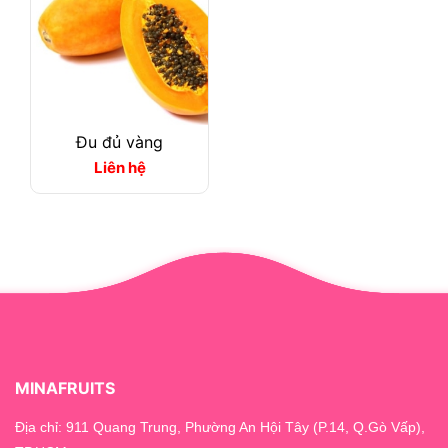
Đu đủ vàng
Liên hệ
MINAFRUITS
Địa chỉ: 911 Quang Trung, Phường An Hội Tây (P.14, Q.Gò Vấp),