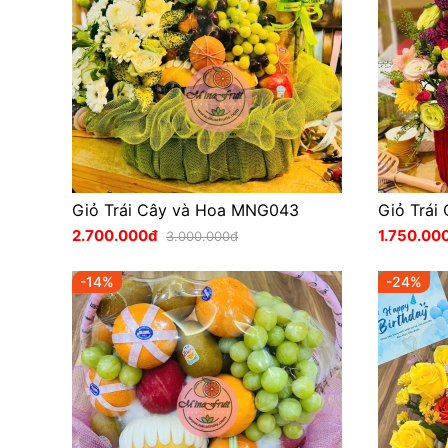
Giỏ Trái Cây và Hoa MNG043
Giỏ Trái
2.700.000đ
1.750.00
3.000.000đ
-14%
-24%