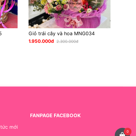
5
Giỏ trái cây và hoa MNG034
1.950.000đ
2.300.000đ
FANPAGE FACEBOOK
 tức mới
0