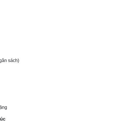
ngân sách)
tặng
húc