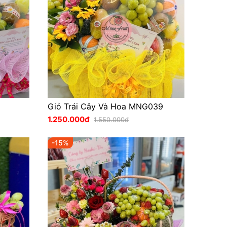
Giỏ Trái Cây Và Hoa MNG039
1.250.000đ
1.550.000đ
-15%