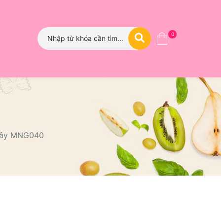
0
 Cây MNG040