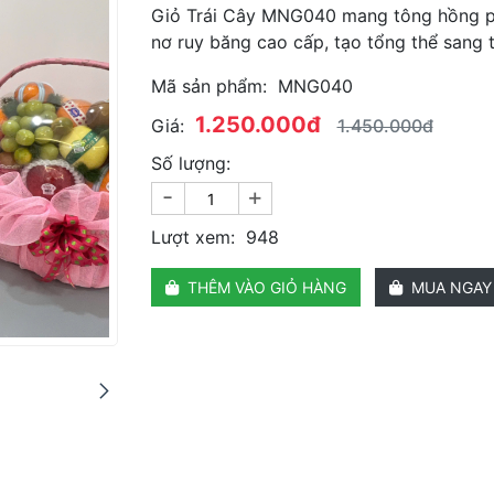
Giỏ Trái Cây MNG040 mang tông hồng pas
nơ ruy băng cao cấp, tạo tổng thể sang t
Mã sản phẩm:
MNG040
1.250.000đ
Giá:
1.450.000đ
Số lượng:
-
+
Lượt xem:
948
THÊM VÀO GIỎ HÀNG
MUA NGAY