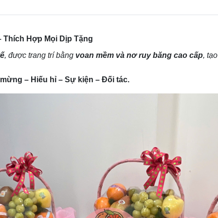
– Thích Hợp Mọi Dịp Tặng
tế
, được trang trí bằng
voan mềm và nơ ruy băng cao cấp
, tạ
ừng – Hiếu hỉ – Sự kiện – Đối tác.