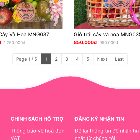
 Cây Và Hoa MNG037
Giỏ trái cây và hoa MNG03
đ
850.000đ
1.250.000đ
950.000đ
Page 1 / 5
1
2
3
4
5
Next
Last
CHÍNH SÁCH HỖ TRỢ
ĐĂNG KÝ NHẬN TIN
Thông báo về hoá đơn
Để lại thông tin để nhận tin
VAT
nhất từ chúng tôi