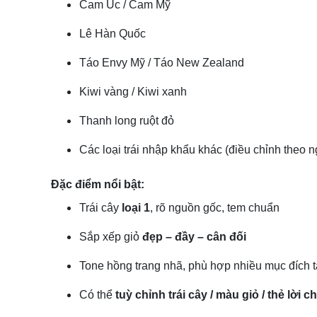
Cam Úc / Cam Mỹ
Lê Hàn Quốc
Táo Envy Mỹ / Táo New Zealand
Kiwi vàng / Kiwi xanh
Thanh long ruột đỏ
Các loại trái nhập khẩu khác (điều chỉnh theo 
Đặc điểm nổi bật:
Trái cây
loại 1
, rõ nguồn gốc, tem chuẩn
Sắp xếp giỏ
đẹp – đầy – cân đối
Tone hồng trang nhã, phù hợp nhiều mục đích 
Có thể
tuỳ chỉnh trái cây / màu giỏ / thẻ lời c