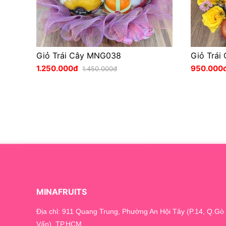
Giỏ Trái Cây MNG038
Giỏ Trái
1.250.000đ
950.000
1.450.000đ
MINAFRUITS
Địa chỉ: 911 Quang Trung, Phường An Hội Tây (P.14, Q.Gò
Vấp), TP.HCM