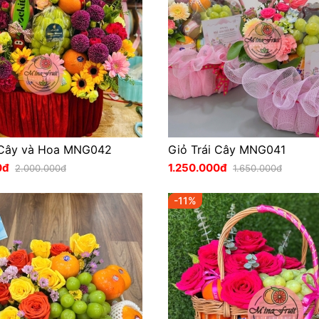
 Cây và Hoa MNG042
Giỏ Trái Cây MNG041
0đ
1.250.000đ
2.000.000đ
1.650.000đ
-11%