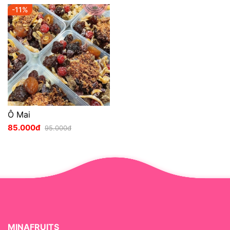
-11%
Ô Mai
85.000đ
95.000đ
MINAFRUITS