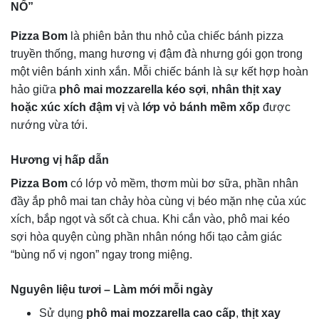
NỔ”
Pizza Bom
là phiên bản thu nhỏ của chiếc bánh pizza
truyền thống, mang hương vị đậm đà nhưng gói gọn trong
một viên bánh xinh xắn. Mỗi chiếc bánh là sự kết hợp hoàn
hảo giữa
phô mai mozzarella kéo sợi
,
nhân thịt xay
hoặc xúc xích đậm vị
và
lớp vỏ bánh mềm xốp
được
nướng vừa tới.
Hương vị hấp dẫn
Pizza Bom
có lớp vỏ mềm, thơm mùi bơ sữa, phần nhân
đầy ắp phô mai tan chảy hòa cùng vị béo mặn nhẹ của xúc
xích, bắp ngọt và sốt cà chua. Khi cắn vào, phô mai kéo
sợi hòa quyện cùng phần nhân nóng hổi tạo cảm giác
“bùng nổ vị ngon” ngay trong miệng.
Nguyên liệu tươi – Làm mới mỗi ngày
Sử dụng
phô mai mozzarella cao cấp
,
thịt xay