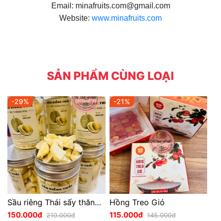
Email: minafruits.com@gmail.com
Website:
www.minafruits.com
SẢN PHẨM CÙNG LOẠI
-29%
-21%
Sầu riêng Thái sấy thăng hoa
Hồng Treo Gió
150.000đ
115.000đ
210.000đ
145.000đ