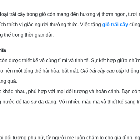
oại trái cây trong giỏ còn mang đến hương vị thơm ngon, tươi m
ích thích vị giác người thưởng thức. Việc tặng
giỏ trái cây
cũng 
 thể trong thời gian dài.
hĩa
 còn được thiết kế vô cùng tỉ mỉ và tinh tế. Sự kết hợp giữa nh
ạo nên một tổng thể hài hòa, bắt mắt.
Giỏ trái cây cao cấp
không 
ặng quà.
c khác nhau, phù hợp với mọi đối tượng và hoàn cảnh. Bạn có th
ong nước để tạo sự đa dạng. Với nhiều mẫu mã và thiết kế sang 
ọi đối tượng phụ nữ, từ người mẹ luôn chăm lo cho gia đình, 