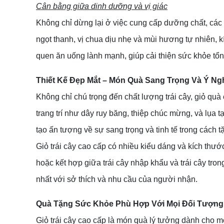
Cân bằng giữa dinh dưỡng và vị giác
Không chỉ dừng lại ở việc cung cấp dưỡng chất, các l
ngọt thanh, vị chua dịu nhẹ và mùi hương tự nhiên, k
quen ăn uống lành mạnh, giúp cải thiện sức khỏe tổng
Thiết Kế Đẹp Mắt – Món Quà Sang Trọng Và Ý Ng
Không chỉ chú trọng đến chất lượng trái cây, giỏ quà
trang trí như dây ruy băng, thiệp chúc mừng, và lụa t
tạo ấn tượng về sự sang trọng và tinh tế trong cách t
Giỏ trái cây cao cấp có nhiều kiểu dáng và kích thướ
hoặc kết hợp giữa trái cây nhập khẩu và trái cây tr
nhất với sở thích và nhu cầu của người nhận.
Quà Tặng Sức Khỏe Phù Hợp Với Mọi Đối Tượng
Giỏ trái cây cao cấp là món quà lý tưởng dành cho m