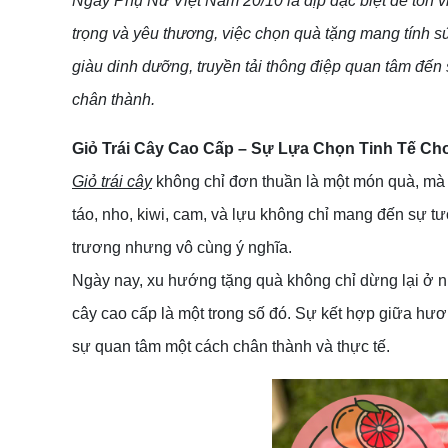
Ngày Phụ Nữ Việt Nam 20/10 là dịp đặc biệt để tôn v
trọng và yêu thương, việc chọn quà tặng mang tính sứ
giàu dinh dưỡng, truyền tải thông điệp quan tâm đến 
chân thành.
Giỏ Trái Cây Cao Cấp – Sự Lựa Chọn Tinh Tế Ch
Giỏ trái cây
không chỉ đơn thuần là một món quà, mà 
táo, nho, kiwi, cam, và lựu không chỉ mang đến sự t
trương nhưng vô cùng ý nghĩa.
Ngày nay, xu hướng tặng quà không chỉ dừng lại ở n
cây cao cấp là một trong số đó. Sự kết hợp giữa hươn
sự quan tâm một cách chân thành và thực tế.