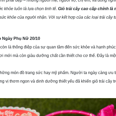
inh phái đẹp – những người mẹ, người vợ, chị em, và đồng nghi
c khỏe luôn là lựa chọn tinh tế.
Giỏ trái cây cao cấp chính l
sức khỏe của người nhận. Với sự kết hợp của các loại trái cây 
o Ngày Phụ Nữ 20/10
còn là thông điệp của sự quan tâm đến sức khỏe và hạnh phúc 
ươi mới mà còn giàu dưỡng chất cần thiết cho cơ thể. Đây là mộ
hững món đồ trang sức hay mỹ phẩm. Người ta ngày càng ưu tiên
g vị thơm ngon và dinh dưỡng thiết yếu đã khiến giỏ trái cây t