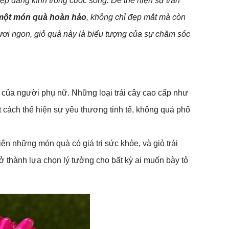
ệp đáng kính trong cuộc sống. Để thể hiện sự trân
à một món quà hoàn hảo
, không chỉ đẹp mắt mà còn
tươi ngon, giỏ quà này là biểu tượng của sự chăm sóc
của người phụ nữ. Những loại trái cây cao cấp như
t cách thể hiện sự yêu thương tinh tế, không quá phô
 những món quà có giá trị sức khỏe, và giỏ trái
rở thành lựa chọn lý tưởng cho bất kỳ ai muốn bày tỏ