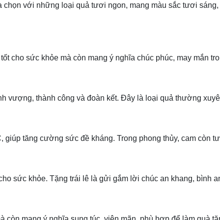
chọn với những loại quả tươi ngon, mang màu sắc tươi sáng, 
 tốt cho sức khỏe mà còn mang ý nghĩa chúc phúc, may mắn tr
vượng, thành công và đoàn kết. Đây là loại quả thường xuyên 
 C, giúp tăng cường sức đề kháng. Trong phong thủy, cam còn tư
ốt cho sức khỏe. Tặng trái lê là gửi gắm lời chúc an khang, bình
mà còn mang ý nghĩa sung túc, viên mãn, phù hợp để làm quà tặn