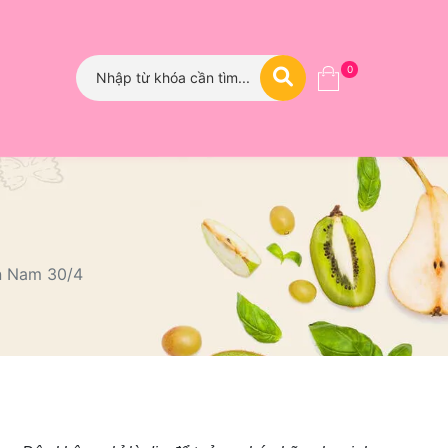
0
n Nam 30/4