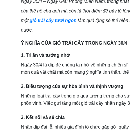
Ngày 30/4 – Ngày Giải Phóng Miền Nam, thống nhất đ
của thế hệ cha anh mà còn là thời điểm để bày tỏ lòng
một
giỏ trái cây tươi ngon
làm quà tặng sẽ thể hiện 
nước.
Ý NGHĨA CỦA GIỎ TRÁI CÂY TRONG NGÀY 30/4
1. Tri ân và tưởng nhớ
Ngày 30/4 là dịp để chúng ta nhớ về những chiến sĩ,
món quà vật chất mà còn mang ý nghĩa tinh thần, thể 
2. Biểu tượng của sự hòa bình và thịnh vượng
Những loại trái cây trong giỏ quà tượng trưng cho sự
phồn vinh. Việc gửi tặng một giỏ trái cây nhân ngà
3. Kết nối và sẻ chia
Nhân dịp đại lễ, nhiều gia đình tổ chức gặp gỡ, qu