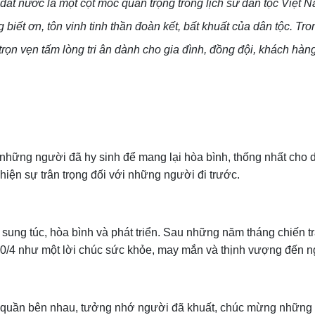
ất nước là một cột mốc quan trọng trong lịch sử dân tộc Việt 
 biết ơn, tôn vinh tinh thần đoàn kết, bất khuất của dân tộc. Tro
trọn vẹn tấm lòng tri ân dành cho gia đình, đồng đội, khách hà
 những người đã hy sinh để mang lại hòa bình, thống nhất cho 
hiện sự trân trọng đối với những người đi trước.
 sung túc, hòa bình và phát triển. Sau những năm tháng chiến t
y 30/4 như một lời chúc sức khỏe, may mắn và thịnh vượng đến 
ây quần bên nhau, tưởng nhớ người đã khuất, chúc mừng những n