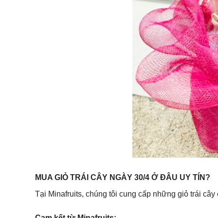
MUA GIỎ TRÁI CÂY NGÀY 30/4 Ở ĐÂU UY TÍN?
Tại Minafruits, chúng tôi cung cấp những giỏ trái c
Cam kết từ Minafruits: