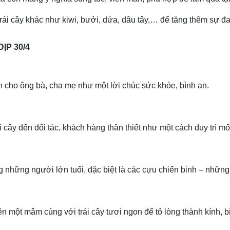
i trái cây khác như kiwi, bưởi, dứa, dâu tây,… để tăng thêm sự đ
ỊP 30/4
on cho ông bà, cha mẹ như một lời chúc sức khỏe, bình an.
 cây đến đối tác, khách hàng thân thiết như một cách duy trì mối 
g những người lớn tuổi, đặc biệt là các cựu chiến binh – những
ên một mâm cúng với trái cây tươi ngon để tỏ lòng thành kính, bi