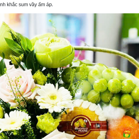
ảnh khắc sum vầy ấm áp.