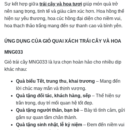
Sự kết hợp giữa
trái cây và hoa tươi
giúp món quà trở
nên sang trọng, tinh tế và giàu cảm xúc hơn. Hoa hồng thể
hiện sự yêu thương, hoa cúc hồng đại diện cho niềm vui,
hoa thạch thảo trắng mang đến sự thanh cao và bình yên.
ỨNG DỤNG CỦA GIỎ QUAI XÁCH TRÁI CÂY VÀ HOA
MNG033
Giỏ trái cây MNG033 là lựa chọn hoàn hảo cho nhiều dịp
khác nhau:
Quà biếu Tết, trung thu, khai trương
– Mang đến
lời chúc may mắn và thịnh vượng.
Quà tặng đối tác, khách hàng, sếp
– Thể hiện sự
trân trọng, duy trì mối quan hệ tốt đẹp.
Quà tặng người thân, bạn bè
– Bày tỏ tình cảm, gửi
gắm sự quan tâm chân thành.
Quà tặng sinh nhật, lễ kỷ niệm
– Đem đến niềm vui