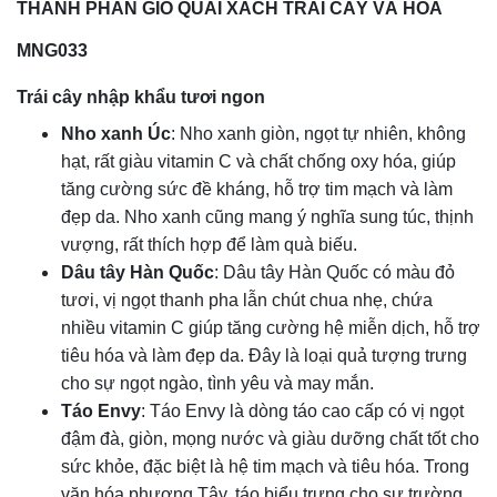
THÀNH PHẦN GIỎ QUAI XÁCH TRÁI CÂY VÀ HOA
MNG033
Trái cây nhập khẩu tươi ngon
Nho xanh Úc
: Nho xanh giòn, ngọt tự nhiên, không
hạt, rất giàu vitamin C và chất chống oxy hóa, giúp
tăng cường sức đề kháng, hỗ trợ tim mạch và làm
đẹp da. Nho xanh cũng mang ý nghĩa sung túc, thịnh
vượng, rất thích hợp để làm quà biếu.
Dâu tây Hàn Quốc
: Dâu tây Hàn Quốc có màu đỏ
tươi, vị ngọt thanh pha lẫn chút chua nhẹ, chứa
nhiều vitamin C giúp tăng cường hệ miễn dịch, hỗ trợ
tiêu hóa và làm đẹp da. Đây là loại quả tượng trưng
cho sự ngọt ngào, tình yêu và may mắn.
Táo Envy
: Táo Envy là dòng táo cao cấp có vị ngọt
đậm đà, giòn, mọng nước và giàu dưỡng chất tốt cho
sức khỏe, đặc biệt là hệ tim mạch và tiêu hóa. Trong
văn hóa phương Tây, táo biểu trưng cho sự trường