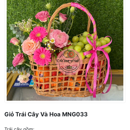
Giỏ Trái Cây Và Hoa MNG033
Trái cây gồm: