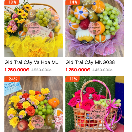
-19%
-14%
Giỏ Trái Cây Và Hoa MNG039
Giỏ Trái Cây MNG038
1.250.000đ
1.250.000đ
1.550.000đ
1.450.000đ
-24%
-11%