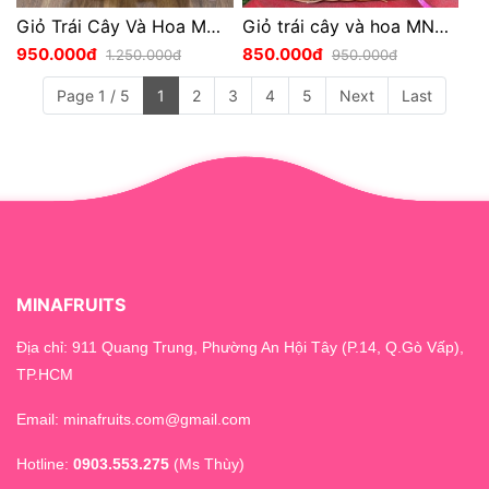
Giỏ Trái Cây Và Hoa MNG037
Giỏ trái cây và hoa MNG035
950.000đ
850.000đ
1.250.000đ
950.000đ
Page 1 / 5
1
2
3
4
5
Next
Last
MINAFRUITS
Địa chỉ: 911 Quang Trung, Phường An Hội Tây (P.14, Q.Gò Vấp),
TP.HCM
Email: minafruits.com@gmail.com
Hotline:
0903.553.275
(Ms Thùy)