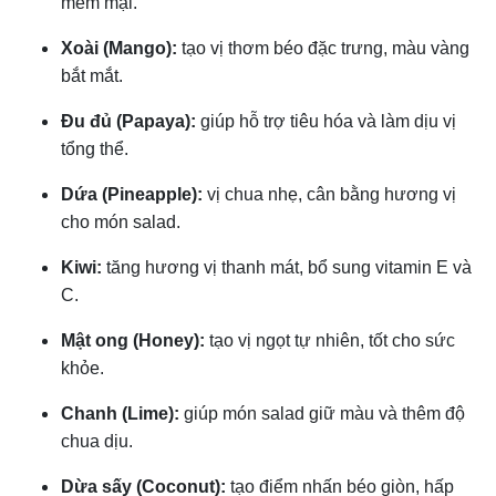
mềm mại.
Xoài (Mango):
tạo vị thơm béo đặc trưng, màu vàng
bắt mắt.
Đu đủ (Papaya):
giúp hỗ trợ tiêu hóa và làm dịu vị
tổng thể.
Dứa (Pineapple):
vị chua nhẹ, cân bằng hương vị
cho món salad.
Kiwi:
tăng hương vị thanh mát, bổ sung vitamin E và
C.
Mật ong (Honey):
tạo vị ngọt tự nhiên, tốt cho sức
khỏe.
Chanh (Lime):
giúp món salad giữ màu và thêm độ
chua dịu.
Dừa sấy (Coconut):
tạo điểm nhấn béo giòn, hấp