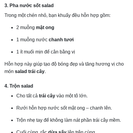
3. Pha nước sốt salad
Trong một chén nhỏ, bạn khuấy đều hỗn hợp gồm:
2 muỗng
mật ong
1 muỗng nước
chanh tươi
1 ít muối mịn để cân bằng vị
Hỗn hợp này giúp tạo độ bóng đẹp và tăng hương vị cho
món
salad trái cây
.
4. Trộn salad
Cho tất cả
trái cây
vào một tô lớn.
Rưới hỗn hợp nước sốt mật ong – chanh lên.
Trộn nhẹ tay để không làm nát phần trái cây mềm.
Cuối cùng, rắc
dừa sấy
lên trên cùng.